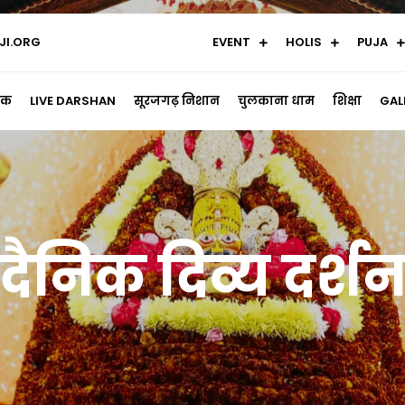
I.ORG
EVENT
HOLIS
PUJA
रीक
LIVE DARSHAN
सूरजगढ़ निशान
चुलकाना धाम
शिक्षा
GAL
दैनिक दिव्य दर्श