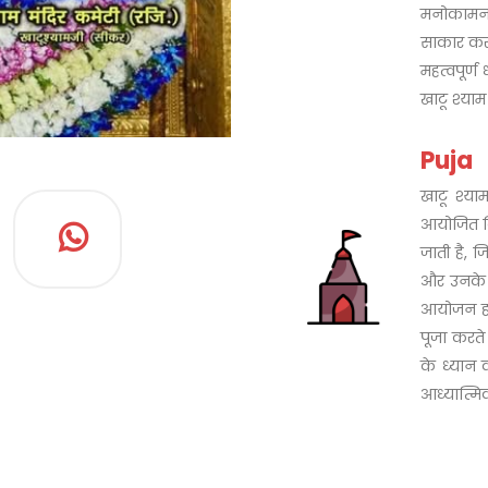
मनोकामना
साकार करत
महत्वपूर्ण
खाटू श्याम 
Puja
खाटू श्य
आयोजित कि
जाती है, ज
और उनके आ
आयोजन होत
पूजा करते
के ध्यान 
आध्यात्म