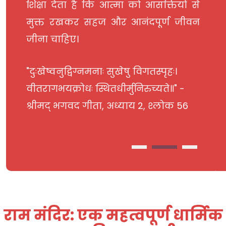
यों से
चाहिए। यह शिक्षा देता है कि व्यक्ति को
 जीवन
अपने कर्तव्यों में निष्ठा रखने के साथ ही
फलों का आसक्त नहीं होना चाहिए।
।
"सुखदुःखे समे कृत्वा लाभालाभौ जयाजयौ।
" -
ततो युद्धाय युज्यस्व नैवं पापमवाप्स्यसि॥" -
क 56
श्रीमद् भगवद गीता, अध्याय 2, श्लोक 38
राम मंदिर: एक महत्वपूर्ण धार्मिक